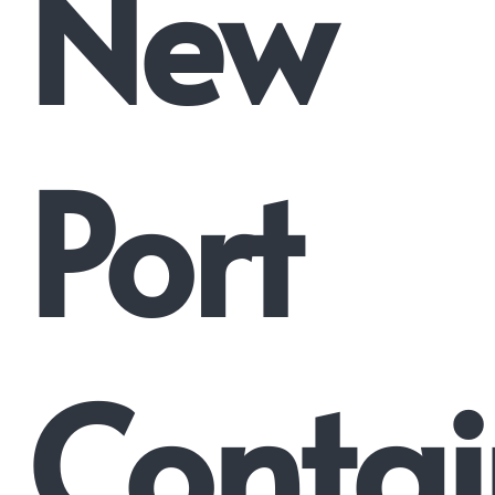
New
Port
Contai