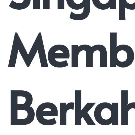
Memb
Berka