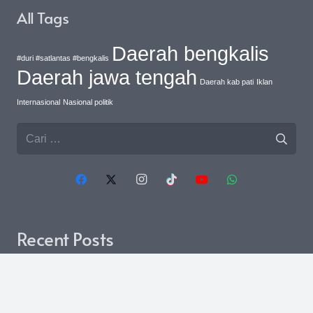
All Tags
Daerah bengkalis
#duri #satlantas #bengkalis
Daerah jawa tengah
Daerah kab pati
Iklan
Internasional
Nasional politik
Cari
untuk:
Recent Posts
Sinergi Polri Dan PU-BM:
Inisiatif Kapolres Musi
Rawas Revitalisasi