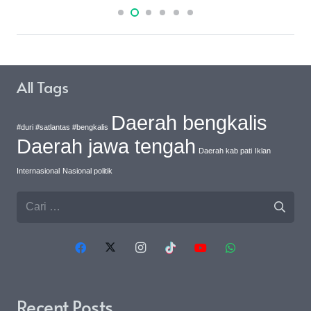
All Tags
Daerah bengkalis
#duri #satlantas #bengkalis
Daerah jawa tengah
Daerah kab pati
Iklan
Internasional
Nasional politik
Cari
untuk:
Recent Posts