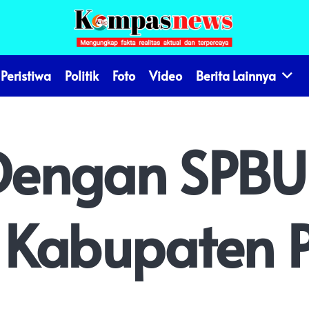
Peristiwa
Politik
Foto
Video
Berita Lainnya
Dengan SPBU
 Kabupaten P