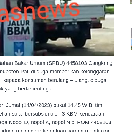
an Bahan Bakar Umum (SPBU) 4458103 Cangkring
bupaten Pati di duga memberikan kelonggaran
di kepada konsumen berulang – ulang, diduga
hak yang berkepentingan.
ri Jumat (14/04/2023) pukul 14.45 WIB, tim
ian solar bersubsidi oleh 3 KBM kendaraan
Traga Nopol D, nopol K, nopol N di POM 4458103
 diduga melanggar ketentuan karena melakukan