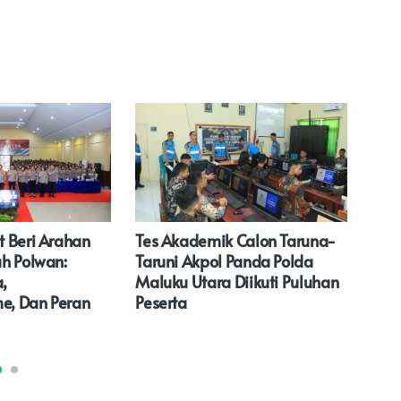
 Beri Arahan
Tes Akademik Calon Taruna-
Ran
h Polwan:
Taruni Akpol Panda Polda
Pask
,
Maluku Utara Diikuti Puluhan
Kena
me, Dan Peran
Peserta