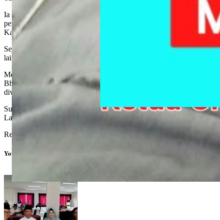
Ia terus menggiatkan patroli dengan menyambangi door to door
pengusaha disepanjang Jalan Jendral Sudirman, menjaga
Kamtibmas.
Sejumlah titik seperti pangkalan ojek, warung kopi dan titik rawan
lainnya tak lepas dari pantauan Bhabinkamtibmas enerjik tersebut.
Menciptakan rasa aman dan nyaman masyarakatnya,
Bhabinkamtibmas Kelurahan Duri Timur terus terlihat eksis
diwilayah hukumnya.
Sudah biasa, semuanya demi rasa aman dan nyaman masyarakat.
Lagi pula sudah menjadi tanggung jawab, tutupnya.
Reporter : simon parlaungan- Rilis
You might also like