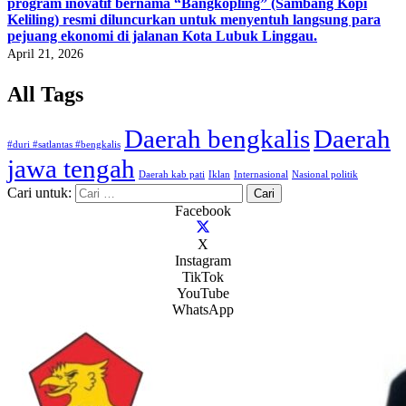
program inovatif bernama “Bangkopling” (Sambang Kopi
Keliling) resmi diluncurkan untuk menyentuh langsung para
pejuang ekonomi di jalanan Kota Lubuk Linggau.
April 21, 2026
All Tags
Daerah bengkalis
Daerah
#duri #satlantas #bengkalis
jawa tengah
Daerah kab pati
Iklan
Internasional
Nasional politik
Cari untuk:
Facebook
X
Instagram
TikTok
YouTube
WhatsApp