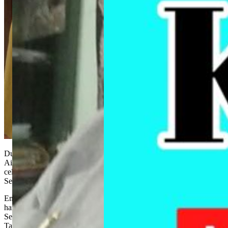
Duri- kompasnews.co.id
Aipda Seno P terus berpesan, Yang penting masyarakat tak memberi
celah sedikitpun bagi pelaku kriminal untuk menjalankan aksinya.
Selalu waspada.
Emak emak, jangan memakai perhiasan yang mencolok. Jika malam
hari, masyarakat dihimbau jangan sampai larut berada diluar rumah.
Selain tak bagus bagi kesehatan, manfaatnya juga tidak ada.
Tak kenal lelah, siang dan malam.