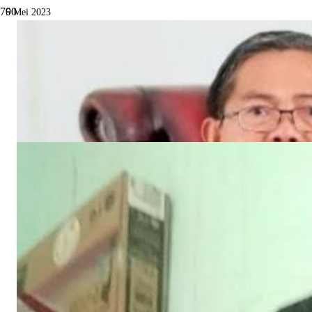
6 Mei 2023
Aipda Seno : selalu waspada
Daerah
Dilihat
368