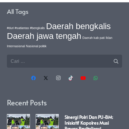
All Tags
Daerah bengkalis
#duri #satlantas #bengkalis
Daerah jawa tengah
Daerah kab pati
Iklan
Internasional
Nasional politik
Cari
untuk:
Recent Posts
Sinergi Polri Dan PU-BM:
Inisiatif Kapolres Musi
Rawas Revitalisasi