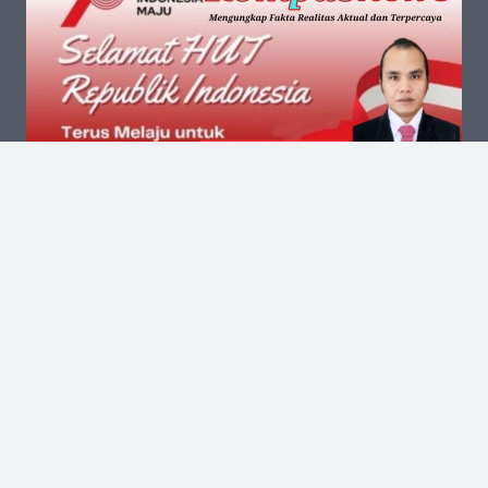
Kantor Pusat
Jalan Kalibata Tengah III No.13 RT.002 RW.006
Kelurahan Kalibata Kecamatan Pancoran Jakarta