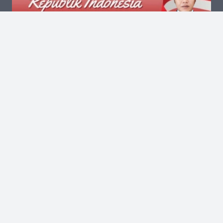
Kantor Pusat
Jalan Kalibata Tengah III No.13 RT.002 RW.006
Kelurahan Kalibata Kecamatan Pancoran Jakarta
Selatan Kode Pos 12740
(021) 2288-6637