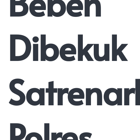
Beben
Dibekuk
Satrena
Polres