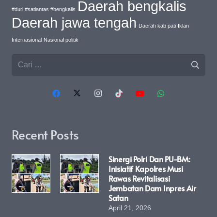
Daerah bengkalis
#duri #satlantas #bengkalis
Daerah jawa tengah
Daerah kab pati
Iklan
Internasional
Nasional politik
Cari
untuk:
Recent Posts
Sinergi Polri Dan PU-BM:
Inisiatif Kapolres Musi
Rawas Revitalisasi
Jembatan Dam Inpres Air
Satan
April 21, 2026