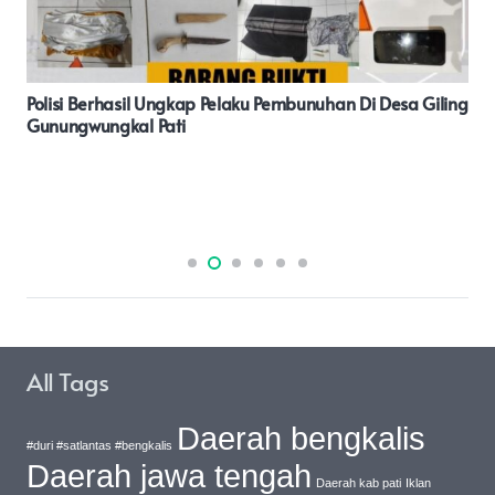
Kurang Dari 1X24 Jam Polsek Cariu Berhasil Ungkap
Pelaku Yang Diduga Ibu Pembuang Bayi Yang Baru Di
Lahirkan Yang Dibuang Di Tempat Parkir Rumah Hj. Ijah
All Tags
Daerah bengkalis
#duri #satlantas #bengkalis
Daerah jawa tengah
Daerah kab pati
Iklan