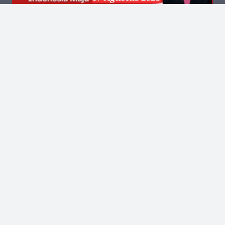
Kantor Pusat
Jalan Kalibata Tengah III No.13 RT.002 RW.006
Kelurahan Kalibata Kecamatan Pancoran Jakarta
Selatan Kode Pos 12740
(021) 2288-6637
Kantor Redaksi