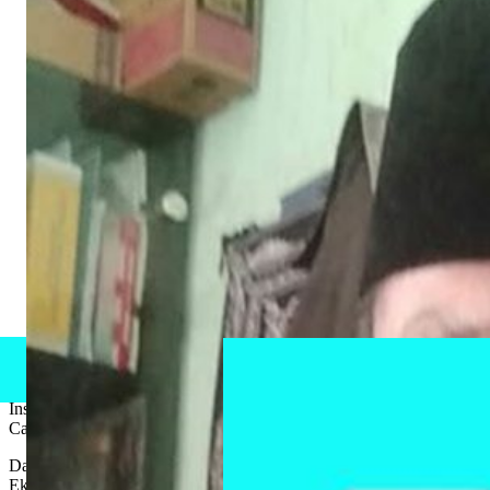
Jateng – Bertempat di Ruang Penjawi Setda, Rabu (23/8), Sekretaris
Daerah Kabupaten Pati Jawa Tengah, Jumani, resmi membuka acara
Gelar Pengawasan Daerah Pemerintah Kabupaten Pati tahun 2023.
Turut hadir dalam kesempatan tersebut, Inspektur Provinsi Jateng,
Inspektur Kabupaten Pati, Kepala OPD, para Kepala Sekolah,
Camat, serta Kepala Desa, dan tamu undangan lainnya.
Dalam kesempatan tersebut Inspektur Daerah Kabupaten Pati Agus
Eko Wibowo menyampaikan laporan terkait informasi hasil