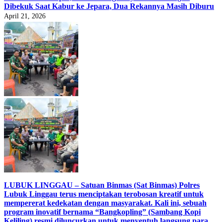
Dibekuk Saat Kabur ke Jepara, Dua Rekannya Masih Diburu
April 21, 2026
LUBUK LINGGAU – Satuan Binmas (Sat Binmas) Polres
Lubuk Linggau terus menciptakan terobosan kreatif untuk
mempererat kedekatan dengan masyarakat. Kali ini, sebuah
program inovatif bernama “Bangkopling” (Sambang Kopi
Keliling) resmi diluncurkan untuk menyentuh langsung para