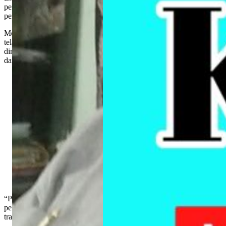
pembinaan dan pengawasan tahun 2022 serta tindak lanjut hasil
pemeriksaan daerah Kabupaten Pati tahun 2022.
Menurut Sekda Pati, semangat reformasi birokrasi di Kabupaten Pati
telah berjalan secara dinamis. Tentunya, imbuh Jumani, hal ini dapat
dimaknai sebagai upaya untuk membangun pemerintahan yang baik
dan bersih.
“Penyelenggaraan Larwasda ini harus kita jadikan sebagai hal yang
penting dan strategis, untuk membangun sistem pemerintahan yang
transparan,” ujar Jumani.