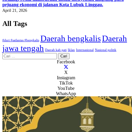
pejuang ekonomi di jalanan Kota Lubuk Linggau.
April 21, 2026
All Tags
Daerah bengkalis
Daerah
#duri #satlantas #bengkalis
jawa tengah
Daerah kab pati
Iklan
Internasional
Nasional politik
Cari
untuk:
Facebook
X
Instagram
TikTok
YouTube
WhatsApp