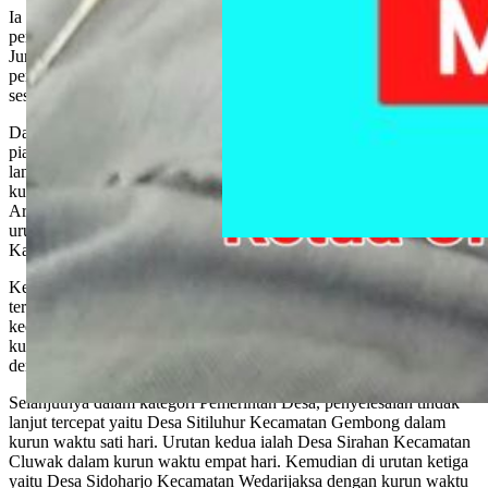
Ia pun menyampaikan bahwa salah satu kunci untuk
pengendaliannya adalah dengan pengawasan. Hal tersebut, menurut
Jumani, untuk memastikan agar penyelenggaraan pemerintahan serta
pembangunan daerah senantiasa sesuai dengan visi misi daerah dan
sesuai dengan aturan perundang-undangan.
Dalam kesempatan tersebut, Sekda juga menyerahkan apresiasi
piagam dari Pj Bupati Pati. Untuk jangka waktu penyelesaian tindak
lanjut tercepat dalam kategori OPD diraih Dispermades yakni dalam
kurun waktu dua hari. Adapun urutan tercepat kedua yaitu, Dinas
Arpus Kabupaten Pati dengan kurun waktu lima hari. Kemudian di
urutan ketiga ialah UPTD Puskesmas Sukolilo II – Dinkes
Kabupaten Pati dengan kurun waktu tujuh hari.
Kemudian dalam kategori sekolah negeri, penyelesaian tindak lanjut
tercepat yaitu, SMP N 1 Pati dalam kurun waktu 1 hari. Urutan
kedua adalah UPTD SD N Kutoharjo 02 – Kecamatan Pati dalam
kurun waktu 9 hari. Dan urutan ketiga diraih SMP N 1 Tambakromo
dengan kurun waktu 15 hari.
Selanjutnya dalam kategori Pemerintah Desa, penyelesaian tindak
lanjut tercepat yaitu Desa Sitiluhur Kecamatan Gembong dalam
kurun waktu sati hari. Urutan kedua ialah Desa Sirahan Kecamatan
Cluwak dalam kurun waktu empat hari. Kemudian di urutan ketiga
yaitu Desa Sidoharjo Kecamatan Wedarijaksa dengan kurun waktu