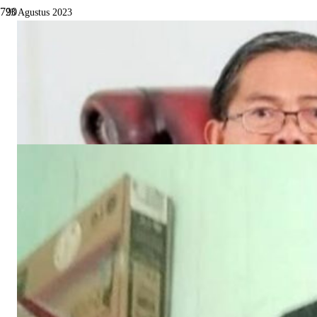
23 Agustus 2023
Buka Larwasda, Sekda Serahkan Piagam
Apresiasi Jangka Waktu Penyelesaian
Tindak Lanjut Tercepat
Daerah
Dilihat
481