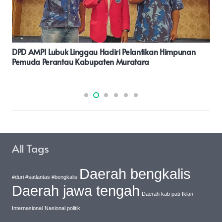
Kapolda Banten Cek Gudang Logistik Pemilu 2024
Wilayah Kota Serang.
All Tags
Daerah bengkalis
#duri #satlantas #bengkalis
Daerah jawa tengah
Daerah kab pati
Iklan
Internasional
Nasional politik