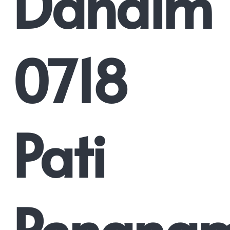
Dandim
0718
Pati
Penana