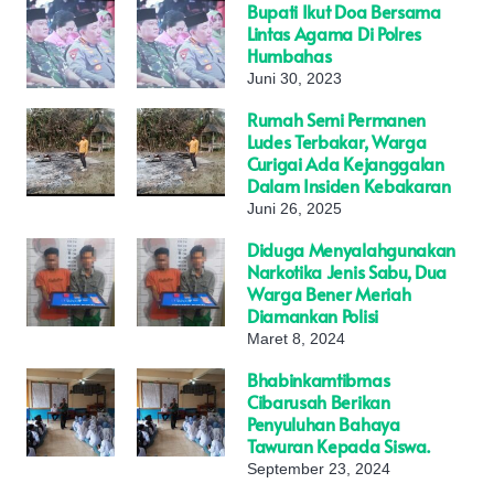
Bupati Ikut Doa Bersama
Lintas Agama Di Polres
Humbahas
Juni 30, 2023
Rumah Semi Permanen
Ludes Terbakar, Warga
Curigai Ada Kejanggalan
Dalam Insiden Kebakaran
Juni 26, 2025
Diduga Menyalahgunakan
Narkotika Jenis Sabu, Dua
Warga Bener Meriah
Diamankan Polisi
Maret 8, 2024
Bhabinkamtibmas
Cibarusah Berikan
Penyuluhan Bahaya
Tawuran Kepada Siswa.
September 23, 2024