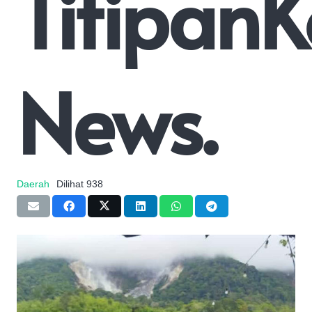
Titipan
News.
Daerah
Dilihat
938