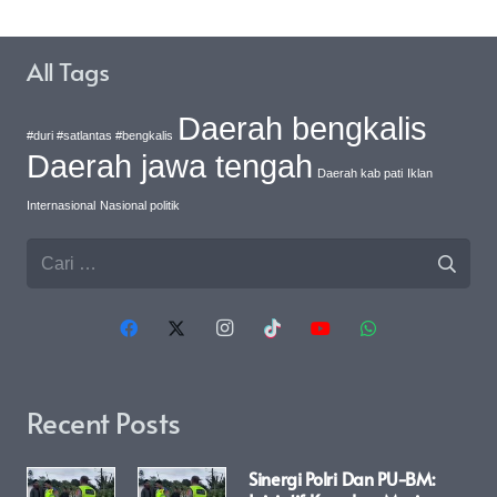
All Tags
Daerah bengkalis
#duri #satlantas #bengkalis
Daerah jawa tengah
Daerah kab pati
Iklan
Internasional
Nasional politik
Cari
untuk:
Recent Posts
Sinergi Polri Dan PU-BM: