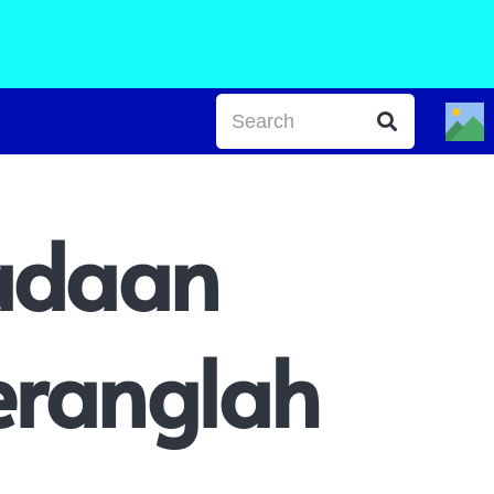
adaan
eranglah