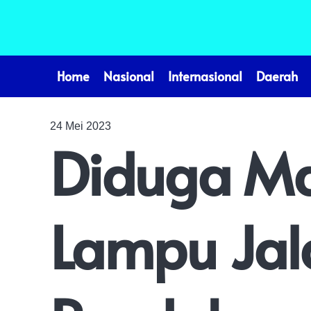
Home
Nasional
Internasional
Daerah
24 Mei 2023
Diduga M
Lampu Jal