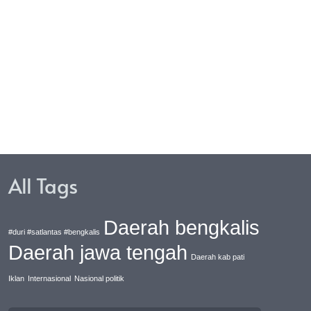
at Hujan Deras
Lembaga Pendidikan
Pekanbaru Jurnalis Center
(PJC) Telah Sukses Terlaksa
All Tags
Daerah bengkalis
#duri #satlantas #bengkalis
Daerah jawa tengah
Daerah kab pati
Iklan
Internasional
Nasional politik