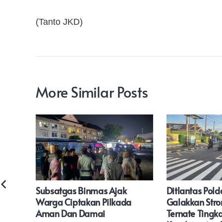
(Tanto JKD)
More Similar Posts
 Arm
Subsatgas Binmas Ajak
Ditlantas Pol
anto
Warga Ciptakan Pilkada
Galakkan Stron
an
Aman Dan Damai
Ternate Tingk