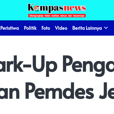
Peristiwa
Politik
Foto
Video
Berita Lainnya
ark-Up Peng
an Pemdes J