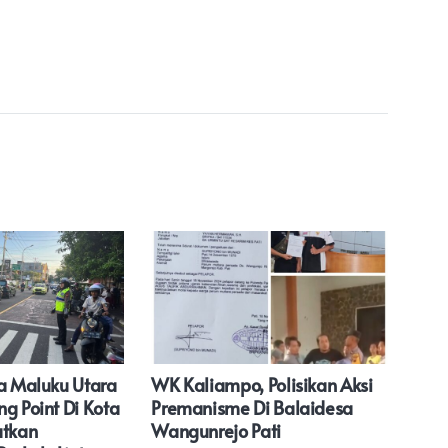
da Maluku Utara
WK Kaliampo, Polisikan Aksi
Pol
g Point Di Kota
Premanisme Di Balaidesa
Ama
atkan
Wangunrejo Pati
Hal