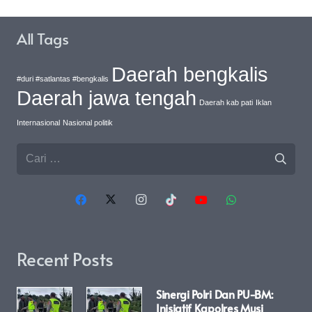
All Tags
Daerah bengkalis
#duri #satlantas #bengkalis
Daerah jawa tengah
Daerah kab pati
Iklan
Internasional
Nasional politik
Cari
untuk:
Recent Posts
Sinergi Polri Dan PU-BM:
Inisiatif Kapolres Musi