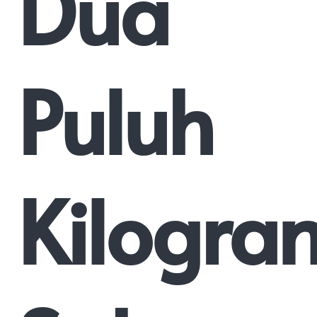
Dua
Puluh
Kilogra