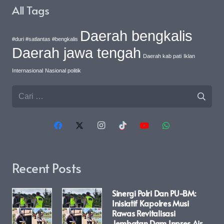
All Tags
Daerah bengkalis
#duri #satlantas #bengkalis
Daerah jawa tengah
Daerah kab pati
Iklan
Internasional
Nasional politik
Cari
untuk:
Recent Posts
Sinergi Polri Dan PU-BM:
Inisiatif Kapolres Musi
Rawas Revitalisasi
Jembatan Dam Inpres Air