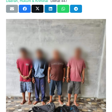
Daerah
,
Hukum & Kriminal
Dilihat
447