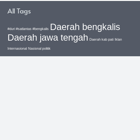
All Tags
Daerah bengkalis
#duri #satlantas #bengkalis
Daerah jawa tengah
Daerah kab pati
Iklan
Internasional
Nasional politik
Cari
untuk:
Recent Posts
Sinergi Polri Dan PU-BM:
Inisiatif Kapolres Musi
Rawas Revitalisasi