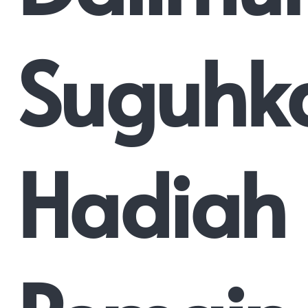
Suguhk
Hadiah