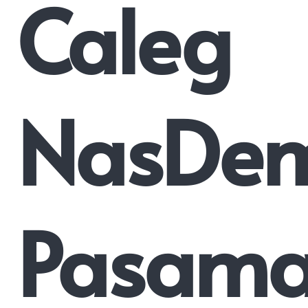
Caleg
NasDe
Pasam