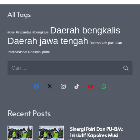
All Tags
Daerah bengkalis
#duri #satlantas #bengkalis
Daerah jawa tengah
Daerah kab pati
Iklan
Internasional
Nasional politik
Cari
untuk:
Recent Posts
Sinergi Polri Dan PU-BM:
Inisiatif Kapolres Musi