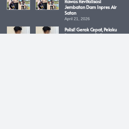
Rawas Revitalisasi
Jembatan Dam Inpres Air
Satan
April 21, 2026
Polisi! Gerak Cepat, Pelaku
Penganiayaan Di Batangan
Dibekuk Saat Kabur Ke
Jepara, Dua Rekannya
Masih Diburu
April 21, 2026
LUBUK LINGGAU – Satuan
Binmas (Sat Binmas) Polres
Lubuk Linggau Terus
Menciptakan Terobosan
Kreatif Untuk Mempererat
Kedekatan Dengan
Masyarakat. Kali Ini, Sebuah
Program Inovatif Bernama
“Bangkopling” (Sambang
Kopi Keliling) Resmi
Diluncurkan Untuk