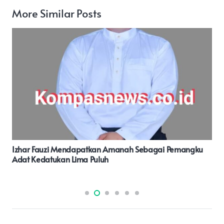
More Similar Posts
Bupati Humbahas Dr Oloan P Nababan Tandatangani
Komitmen Dukungan Pemenuhan UHC Di Provinsi
Sumatera Utara