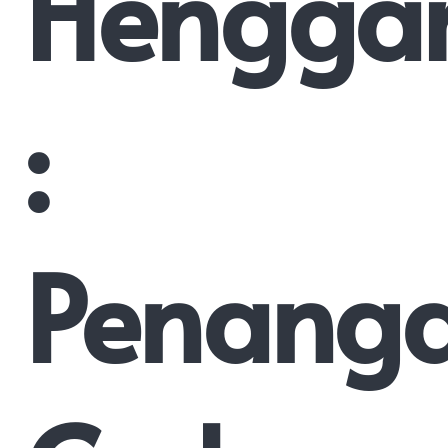
Hengga
:
Penang