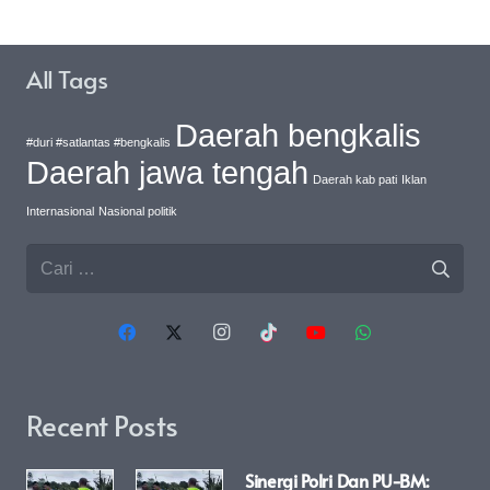
All Tags
Daerah bengkalis
#duri #satlantas #bengkalis
Daerah jawa tengah
Daerah kab pati
Iklan
Internasional
Nasional politik
Cari
untuk:
Recent Posts
Sinergi Polri Dan PU-BM: