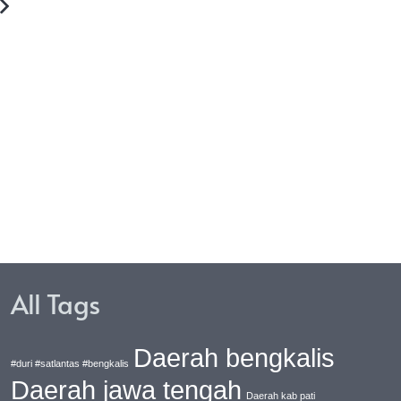
orpolairud Baharkam Polri
Pastikan Kunjungan Wapre
rvisi Ke Polda Malut,
Aman, Tim Jibom Polda
au Langsung Kinerja Dan
Maluku Utara Lakukan
litas Polairud
Sterilisasi
All Tags
Daerah bengkalis
#duri #satlantas #bengkalis
Daerah jawa tengah
Daerah kab pati