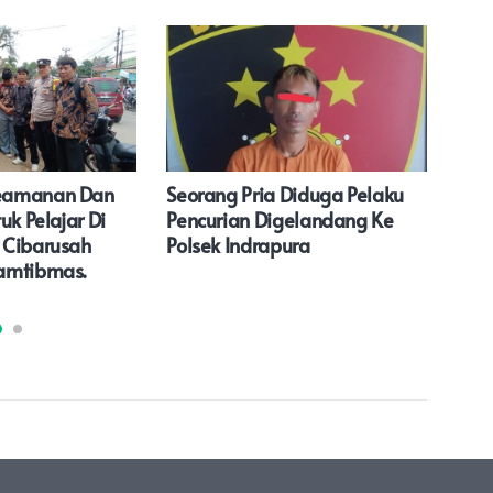
eamanan Dan
Seorang Pria Diduga Pelaku
Keja
uk Pelajar Di
Pencurian Digelandang Ke
Bas
 Cibarusah
Polsek Indrapura
Di B
amtibmas.