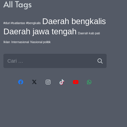
All Tags
Daerah bengkalis
#duri #satlantas #bengkalis
Daerah jawa tengah
Daerah kab pati
Iklan
Internasional
Nasional politik
Cari
untuk: