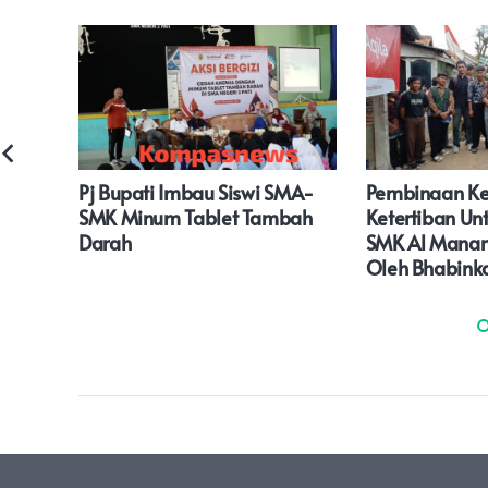
cara
Pj Bupati Imbau Siswi SMA-
Pembinaan K
ar
SMK Minum Tablet Tambah
Ketertiban Unt
Darah
SMK Al Manar
Oleh Bhabink