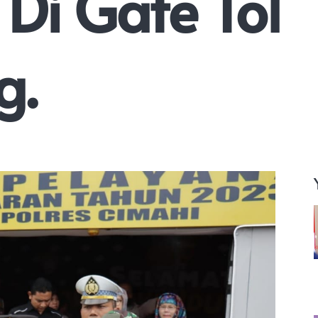
Di Gate Tol
g.