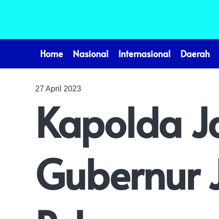
Home
Nasional
Internasional
Daerah
27 April 2023
Kapolda J
Gubernur J