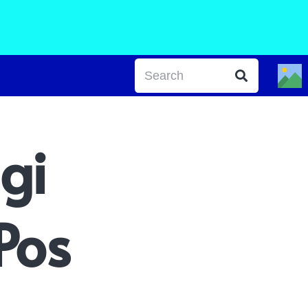
gi
Pos