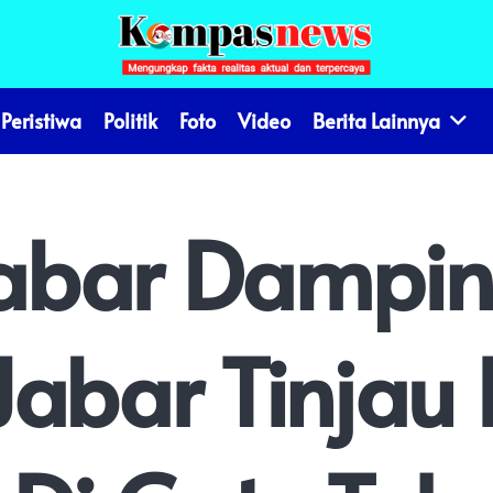
Peristiwa
Politik
Foto
Video
Berita Lainnya
abar Dampin
abar Tinjau 