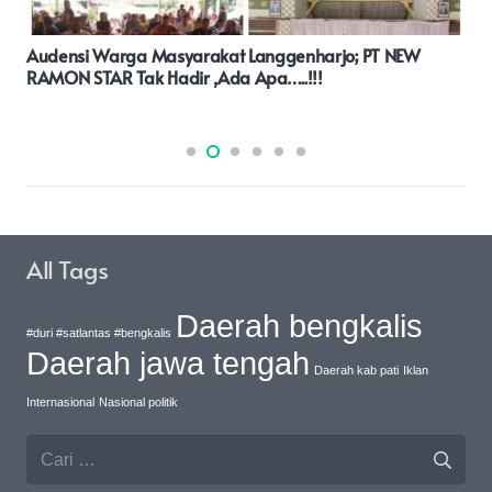
Wujudkan Pilkada Berkualitas: Himbauan Polda Malut
Untuk Keharmonisan Dan Kedewasaan Politik
All Tags
Daerah bengkalis
#duri #satlantas #bengkalis
Daerah jawa tengah
Daerah kab pati
Iklan
Internasional
Nasional politik
Cari
untuk: