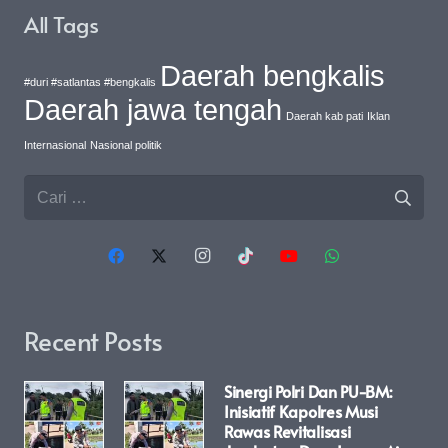
All Tags
Daerah bengkalis
#duri #satlantas #bengkalis
Daerah jawa tengah
Daerah kab pati
Iklan
Internasional
Nasional politik
Cari
untuk:
Recent Posts
Sinergi Polri Dan PU-BM:
Inisiatif Kapolres Musi
Rawas Revitalisasi