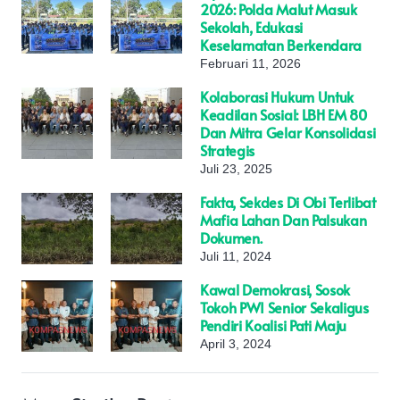
2026: Polda Malut Masuk
Sekolah, Edukasi
Keselamatan Berkendara
Februari 11, 2026
Kolaborasi Hukum Untuk
Keadilan Sosial: LBH EM 80
Dan Mitra Gelar Konsolidasi
Strategis
Juli 23, 2025
Fakta, Sekdes Di Obi Terlibat
Mafia Lahan Dan Palsukan
Dokumen.
Juli 11, 2024
Kawal Demokrasi, Sosok
Tokoh PWI Senior Sekaligus
Pendiri Koalisi Pati Maju
April 3, 2024