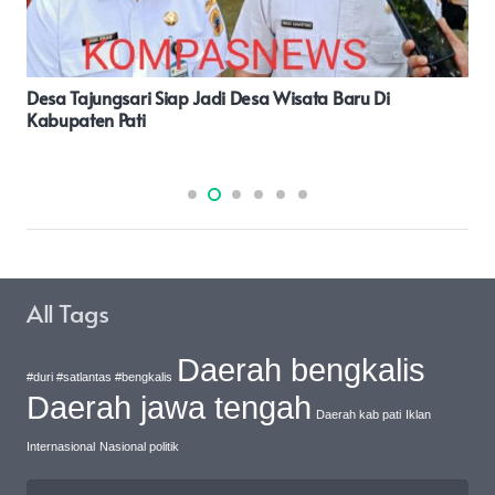
Ketua HIPSI Madina Keberatan Oknum Dari APS Catut
Lembaganya Perkara Hutang.
All Tags
Daerah bengkalis
#duri #satlantas #bengkalis
Daerah jawa tengah
Daerah kab pati
Iklan
Internasional
Nasional politik
Cari