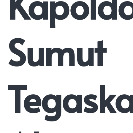
Kapold
Sumut
Tegask