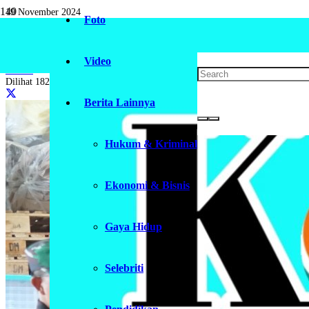
19 November 2024
Foto
Kapolres Metro Bekasi Tinjau Pendistrib
Video
Daerah
Dilihat
182
Berita Lainnya
Hukum & Kriminal
Ekonomi & Bisnis
Gaya Hidup
Selebriti