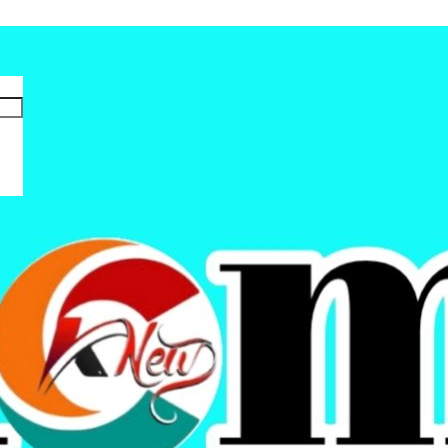
usian Logistik Pemilu di Gudang KPUD Kab