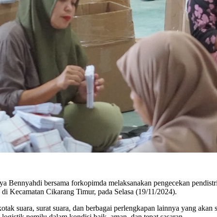
a Bennyahdi bersama forkopimda melaksanakan pengecekan pendistribu
i Kecamatan Cikarang Timur, pada Selasa (19/11/2024).
ak suara, surat suara, dan berbagai perlengkapan lainnya yang akan 
ogistik pemilu dalam kondisi baik, aman, dan tepat sasaran.