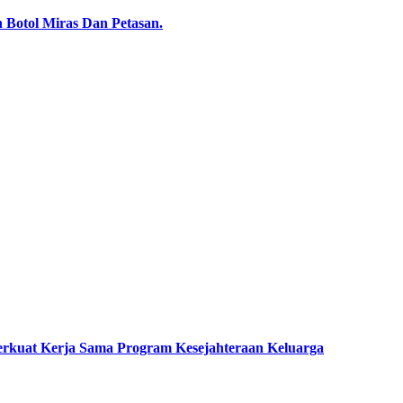
n Botol Miras Dan Petasan.
rkuat Kerja Sama Program Kesejahteraan Keluarga