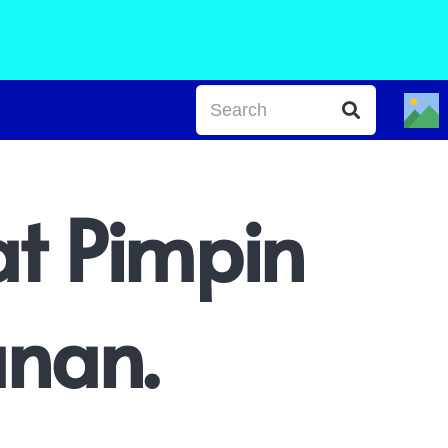
at Pimpin
anan.