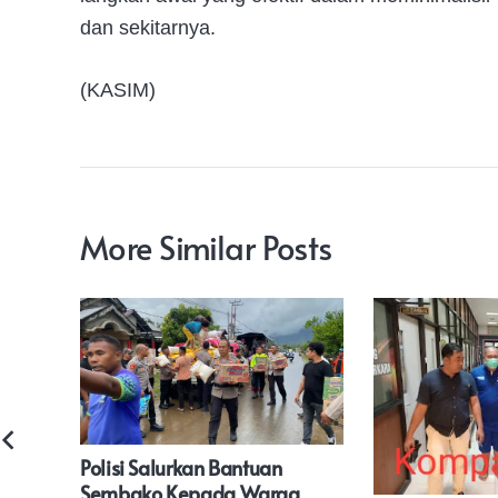
dan sekitarnya.
(KASIM)
More Similar Posts
olda
Polisi Salurkan Bantuan
 Di
Sembako Kepada Warga