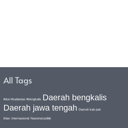
vention Bersama KPK
Penolakan Geng Motor Dan
Balap Liar Di Lhokseumawe
All Tags
Daerah bengkalis
#duri #satlantas #bengkalis
Daerah jawa tengah
Daerah kab pati
Iklan
Internasional
Nasional politik