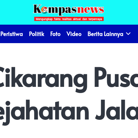
Peristiwa
Politik
Foto
Video
Berita Lainnya
Cikarang Pus
ejahatan Jal