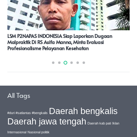
Oknum Anggota DPRD Kota Semarang Diduga
Menguasai Tambang Ilegal Di Mangunharjo
All Tags
Daerah bengkalis
#duri #satlantas #bengkalis
Daerah jawa tengah
Daerah kab pati
Iklan
Internasional
Nasional politik