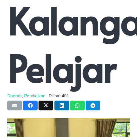
Kalang
Pelajar
Daerah
,
Pendidikan
Dilihat
401