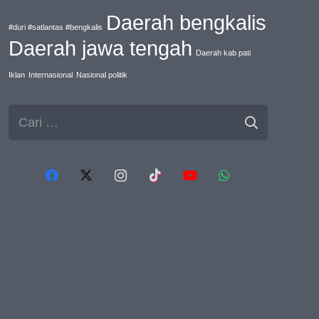
Daerah bengkalis
#duri #satlantas #bengkalis
Daerah jawa tengah
Daerah kab pati
Iklan
Internasional
Nasional politik
Cari
untuk: