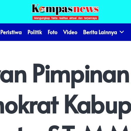
Peristiwa
Politik
Foto
Video
Berita Lainnya
an Pimpina
mokrat Kabup