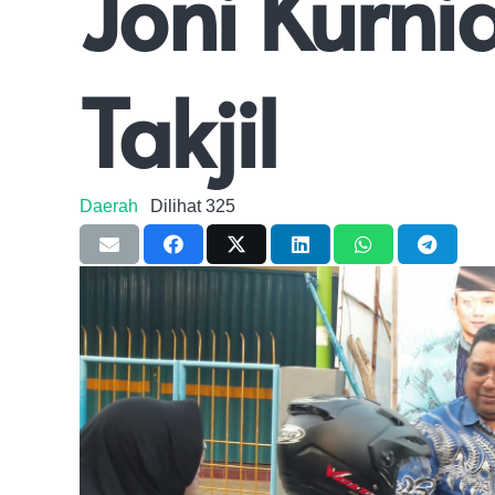
Joni Kurni
Takjil
Daerah
Dilihat
325