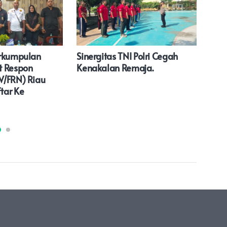
erkumpulan
Sinergitas TNI Polri Cegah
Mas
t Respon
Kenakalan Remaja.
Ram
W/FRN) Riau
Bers
tar Ke