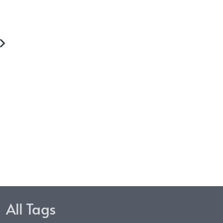
yarakat Pota Sambi
Kapolsek Dan Muspika Pan
pas Keluhkan Air Minum
Perdana Sawi Di Pekaranga
ih; PPI Angkat Bicara.
Pangan Bergizi
All Tags