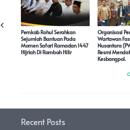
Pemkab Rohul Serahkan
Organisasi P
Sejumlah Bantuan Pada
Wartawan Fas
Momen Safari Ramadan 1447
Nusantara (P
ti
Hijriah Di Rambah Hilir
Resmi Mendaf
Kesbangpol.
Recent Posts