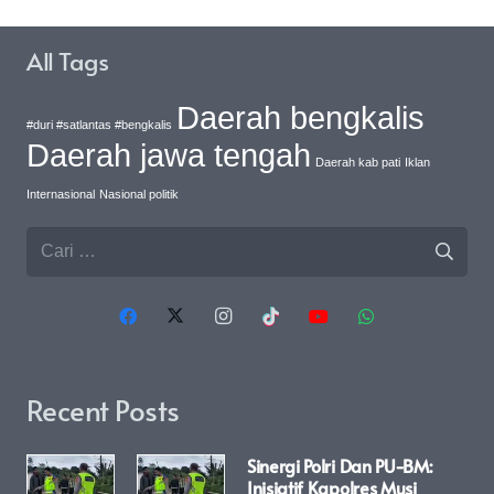
All Tags
Daerah bengkalis
#duri #satlantas #bengkalis
Daerah jawa tengah
Daerah kab pati
Iklan
Internasional
Nasional politik
Cari
untuk:
Recent Posts
Sinergi Polri Dan PU-BM:
Inisiatif Kapolres Musi