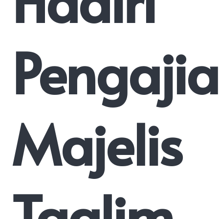
Hadiri
Pengaji
Majelis
Taqlim