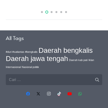
All Tags
Daerah bengkalis
#duri #satlantas #bengkalis
Daerah jawa tengah
Daerah kab pati
Iklan
Internasional
Nasional politik
Cari
untuk: