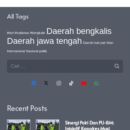
All Tags
Daerah bengkalis
#duri #satlantas #bengkalis
Daerah jawa tengah
Daerah kab pati
Iklan
Internasional
Nasional politik
Cari
untuk:
Recent Posts
Sinergi Polri Dan PU-BM:
Inisiatif Kapolres Musi