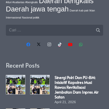
Daerah bengkalis
#duri #satlantas #bengkalis
Daerah jawa tengah
Daerah kab pati
Iklan
Internasional
Nasional politik
Cari
untuk:
Recent Posts
Sinergi Polri Dan PU-BM:
Inisiatif Kapolres Musi
Rawas Revitalisasi
Jembatan Dam Inpres Air
Satan
April 21, 2026