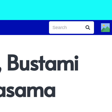
, Bustami
jasama