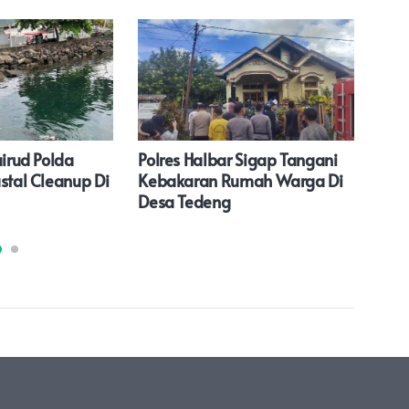
airud Polda
Polres Halbar Sigap Tangani
Pem
stal Cleanup Di
Kebakaran Rumah Warga Di
Pua
Desa Tedeng