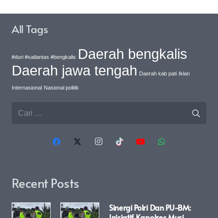
All Tags
Daerah bengkalis
#duri #satlantas #bengkalis
Daerah jawa tengah
Daerah kab pati
Iklan
Internasional
Nasional politik
Cari
untuk:
Recent Posts
Sinergi Polri Dan PU-BM:
Inisiatif Kapolres Musi