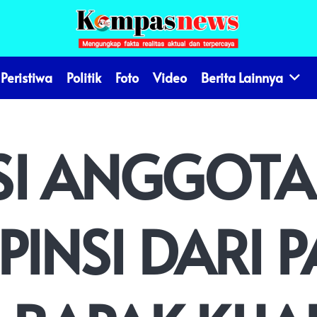
Peristiwa
Politik
Foto
Video
Berita Lainnya
ASI ANGGOT
INSI DARI P