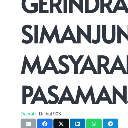
GERINDRA
SIMANJUN
MASYARAK
PASAMAN
Daerah
Dilihat
903