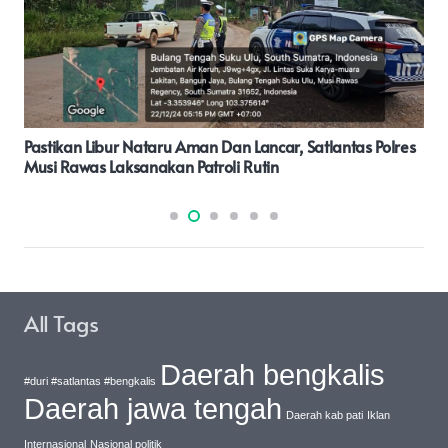
Kapolres Lhokseumawe Bersama Unsur Muspida Tinjau
Proses Penyortiran Surat Suara Di Gudang KIP
All Tags
Daerah bengkalis
#duri #satlantas #bengkalis
Daerah jawa tengah
Daerah kab pati
Iklan
Internasional
Nasional politik