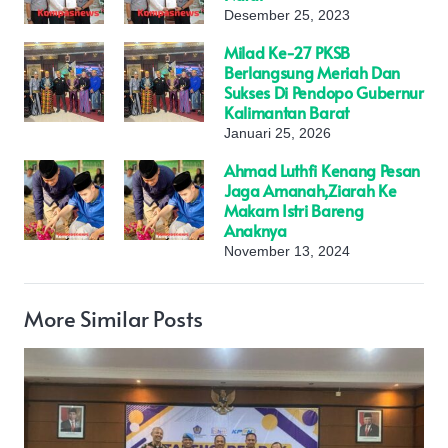
Desember 25, 2023
Milad Ke-27 PKSB
Berlangsung Meriah Dan
Sukses Di Pendopo Gubernur
Kalimantan Barat
Januari 25, 2026
Ahmad Luthfi Kenang Pesan
Jaga Amanah,Ziarah Ke
Makam Istri Bareng
Anaknya
November 13, 2024
More Similar Posts