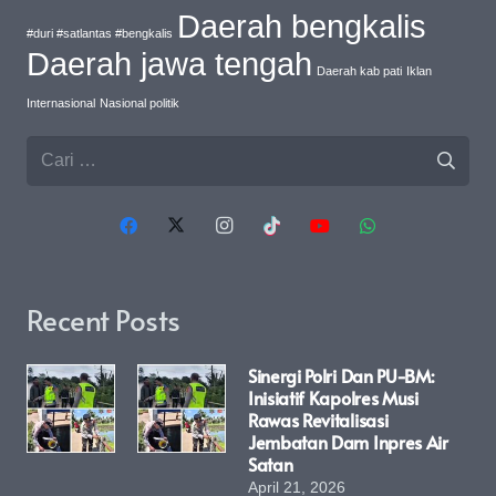
Daerah bengkalis
#duri #satlantas #bengkalis
Daerah jawa tengah
Daerah kab pati
Iklan
Internasional
Nasional politik
Cari
untuk:
Recent Posts
Sinergi Polri Dan PU-BM:
Inisiatif Kapolres Musi
Rawas Revitalisasi
Jembatan Dam Inpres Air
Satan
April 21, 2026