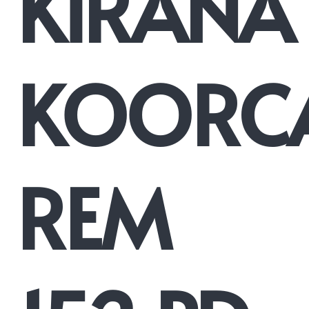
KIRANA
KOORC
REM