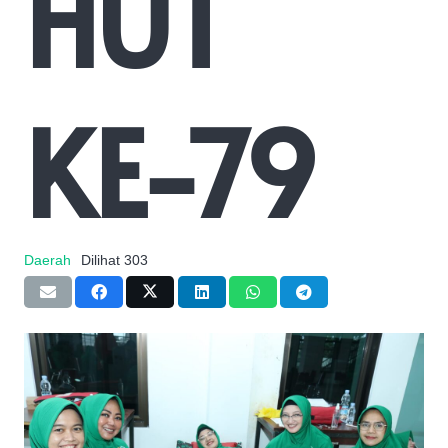
HUT
KE-79
Daerah
Dilihat
303