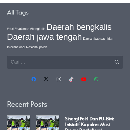
All Tags
Daerah bengkalis
#duri #satlantas #bengkalis
Daerah jawa tengah
Daerah kab pati
Iklan
Internasional
Nasional politik
Cari
untuk:
Recent Posts
Sinergi Polri Dan PU-BM:
Inisiatif Kapolres Musi
Rawas Revitalisasi