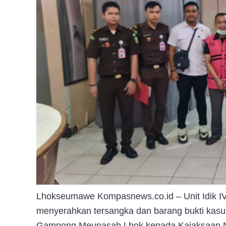
Lhokseumawe Kompasnews.co.id – Unit Idik IV
menyerahkan tersangka dan barang bukti kas
Gampong Meunasah Lhok kepada Kajaksaan Neg