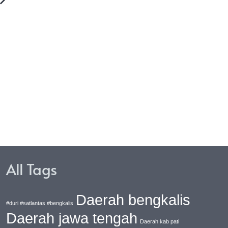
as Polda Jateng Gelar
BUMDES Berkah Putra Daer
katpuan,Menjaga
Kelola Anggaran Dana Des
tibmas Lewat Sentuhan
Untuk Ketahanan Pangan
anis
Desa Cikuda
All Tags
Daerah bengkalis
#duri #satlantas #bengkalis
Daerah jawa tengah
Daerah kab pati