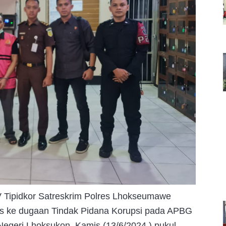
 Tipidkor Satreskrim Polres Lhokseumawe
us ke dugaan Tindak Pidana Korupsi pada APBG
eri Lhoksukon, Kamis (13/6/2024,) pukul