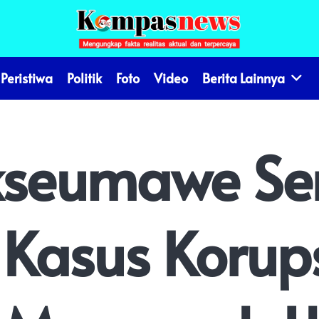
Peristiwa
Politik
Foto
Video
Berita Lainnya
okseumawe S
 Kasus Korup