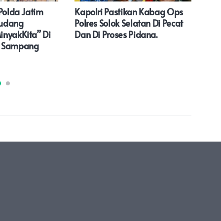
Polda Jatim
Kapolri Pastikan Kabag Ops
Hum
Gudang
Polres Solok Selatan Di Pecat
Lat
nyakKita” Di
Dan Di Proses Pidana.
Kam
n Sampang
Hum