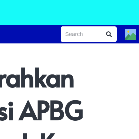
erahkan
si APBG