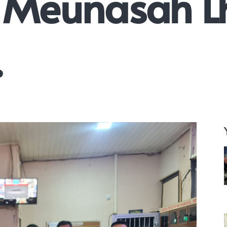
Meunasah Lh
.