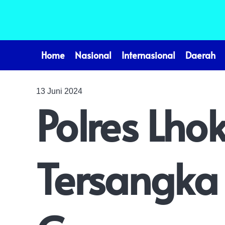
Home
Nasional
Internasional
Daerah
13 Juni 2024
Polres Lh
Tersangka