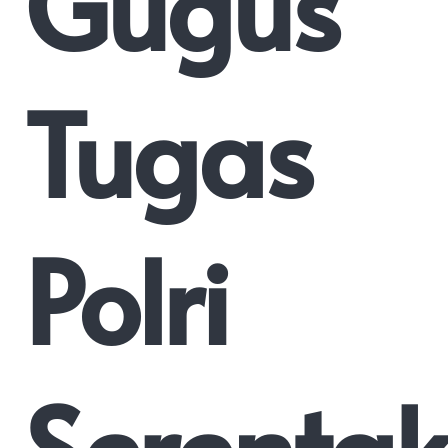
Gugus
Tugas
Polri
Serentak