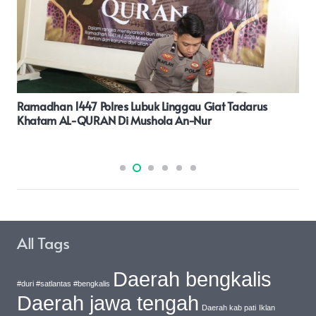
Berprestasi, Polda Maluku Utara Raih 5 Penghargaan
Dalam Kegiatan Musrenbang Polri
All Tags
Daerah bengkalis
#duri #satlantas #bengkalis
Daerah jawa tengah
Daerah kab pati
Iklan