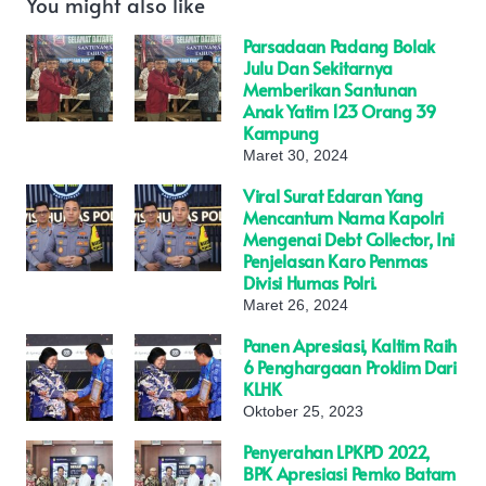
You might also like
Parsadaan Padang Bolak
Julu Dan Sekitarnya
Memberikan Santunan
Anak Yatim 123 Orang 39
Kampung
Maret 30, 2024
Viral Surat Edaran Yang
Mencantum Nama Kapolri
Mengenai Debt Collector, Ini
Penjelasan Karo Penmas
Divisi Humas Polri.
Maret 26, 2024
Panen Apresiasi, Kaltim Raih
6 Penghargaan Proklim Dari
KLHK
Oktober 25, 2023
Penyerahan LPKPD 2022,
BPK Apresiasi Pemko Batam