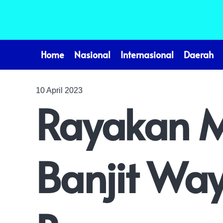
Home
Nasional
Internasional
Daerah
10 April 2023
Rayakan M
Banjit Wa