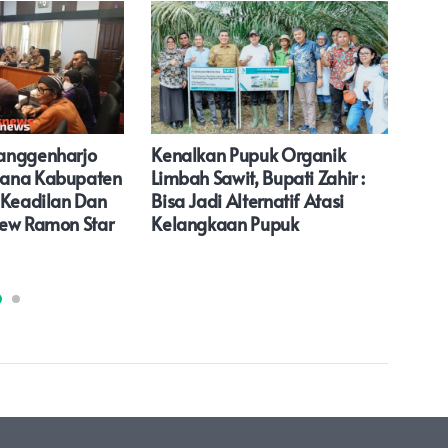
anggenharjo
Kenalkan Pupuk Organik
Wal
ana Kabupaten
Limbah Sawit, Bupati Zahir :
Saf
 Keadilan Dan
Bisa Jadi Alternatif Atasi
Al-
New Ramon Star
Kelangkaan Pupuk
Kiri