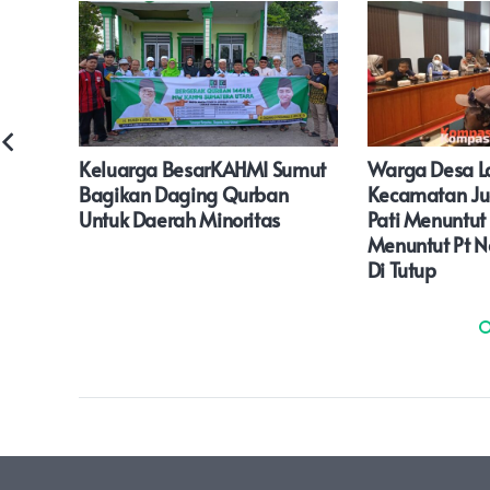
 Ke-
Keluarga BesarKAHMI Sumut
Warga Desa L
rima
Bagikan Daging Qurban
Kecamatan Ju
rnur
Untuk Daerah Minoritas
Pati Menuntut
rkoba
Menuntut Pt 
Di Tutup