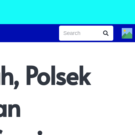
, Polsek
an