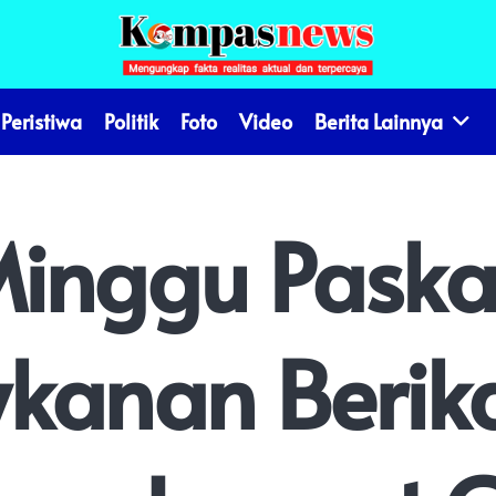
Peristiwa
Politik
Foto
Video
Berita Lainnya
inggu Paskah
ykanan Berik