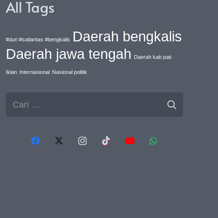
All Tags
Daerah bengkalis
#duri #satlantas #bengkalis
Daerah jawa tengah
Daerah kab pati
Iklan
Internasional
Nasional politik
Cari
untuk: