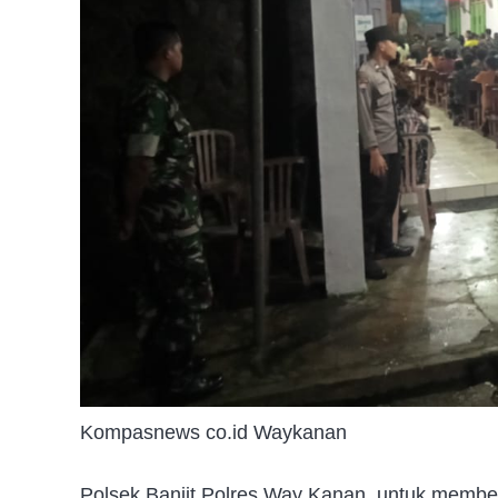
Kompasnews co.id Waykanan
Polsek Banjit Polres Way Kanan, untuk member