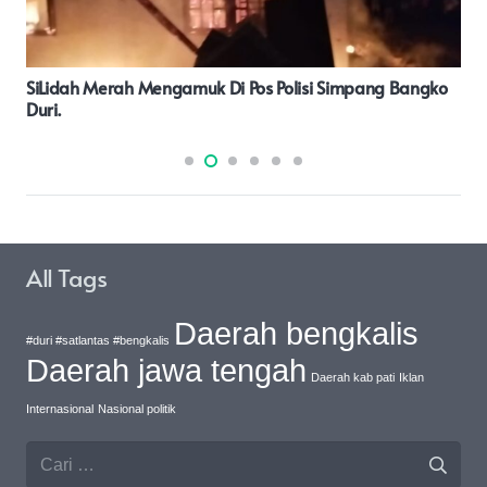
Percepatan Penurunan Stunting, Pj. Bupati Baru Bara
Hadiri Rakornas 2024
All Tags
Daerah bengkalis
#duri #satlantas #bengkalis
Daerah jawa tengah
Daerah kab pati
Iklan
Internasional
Nasional politik
Cari
untuk: