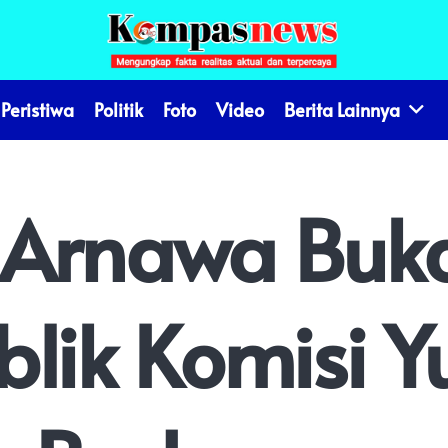
Peristiwa
Politik
Foto
Video
Berita Lainnya
 Arnawa Buk
lik Komisi Yu