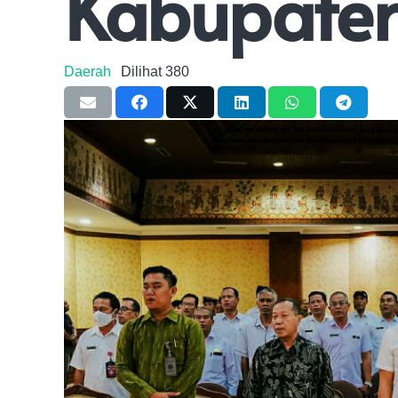
Kabupate
Daerah
Dilihat
380