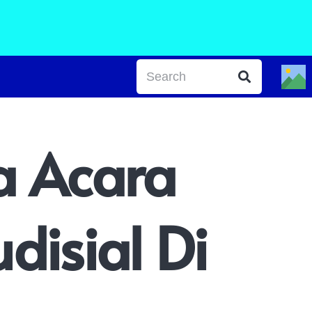
a Acara
disial Di