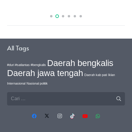
All Tags
Daerah bengkalis
#duri #satlantas #bengkalis
Daerah jawa tengah
Daerah kab pati
Iklan
Internasional
Nasional politik
Cari
untuk: