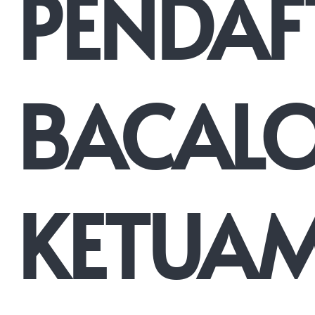
PENDAF
BACAL
KETUA