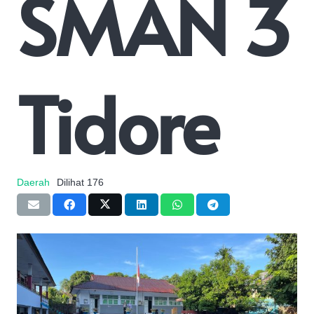
SMAN 3
Tidore
Daerah
Dilihat
176