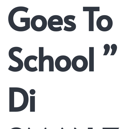
Goes To
School ”
Di