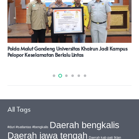
Kapolda Malut Terima Kunjungan Wartawan TV, Bahas
Persiapan Pilkada
All Tags
Daerah bengkalis
#duri #satlantas #bengkalis
Daerah jawa tengah
Daerah kab pati
Iklan