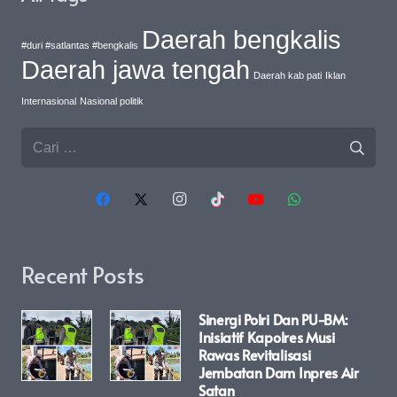
Daerah bengkalis
#duri #satlantas #bengkalis
Daerah jawa tengah
Daerah kab pati
Iklan
Internasional
Nasional politik
Cari
untuk:
Recent Posts
Sinergi Polri Dan PU-BM:
Inisiatif Kapolres Musi
Rawas Revitalisasi
Jembatan Dam Inpres Air
Satan