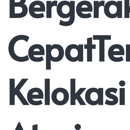
Bergera
CepatTe
Kelokasi