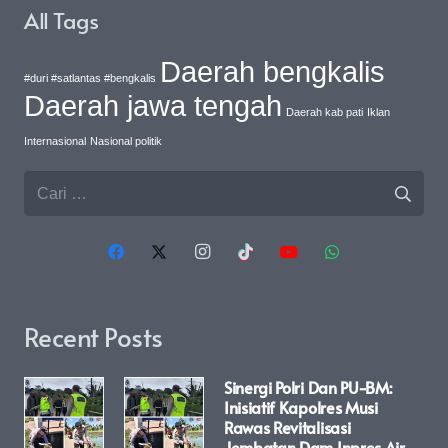
All Tags
Daerah bengkalis
#duri #satlantas #bengkalis
Daerah jawa tengah
Daerah kab pati
Iklan
Internasional
Nasional politik
Cari
untuk:
Recent Posts
Sinergi Polri Dan PU-BM:
Inisiatif Kapolres Musi
Rawas Revitalisasi
Jembatan Dam Inpres Air