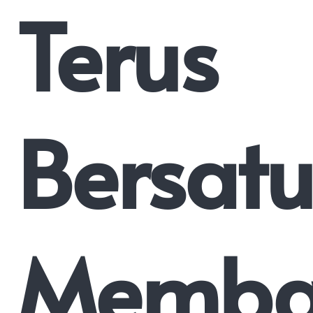
Terus
Bersat
Memba