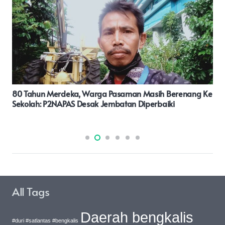
TP PKK Kabupaten Pati, Diberi Pembekalan Edukasi
Keluarga Dengan ODGJ
All Tags
Daerah bengkalis
#duri #satlantas #bengkalis