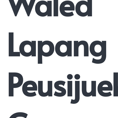
Waled
Lapang
Peusijue