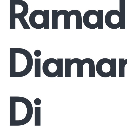
Ramad
Diama
Di