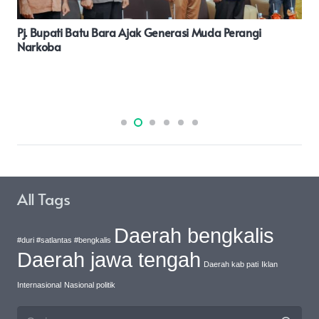
Dua Orang Yang Diduga Pemilik Sabu Ditangkap Polsek
Indrapura
All Tags
Daerah bengkalis
#duri #satlantas #bengkalis
Daerah jawa tengah
Daerah kab pati
Iklan
Internasional
Nasional politik
Cari