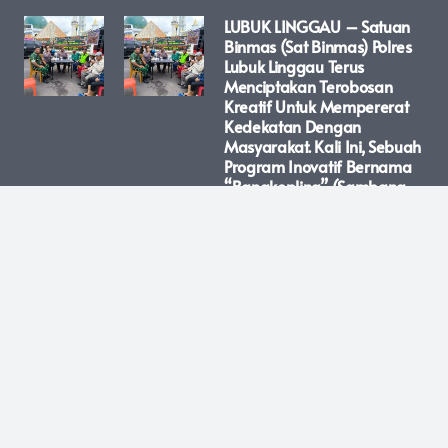
LUBUK LINGGAU – Satuan
Binmas (Sat Binmas) Polres
Lubuk Linggau Terus
Menciptakan Terobosan
Kreatif Untuk Mempererat
Kedekatan Dengan
Masyarakat. Kali Ini, Sebuah
Program Inovatif Bernama
“Bangkopling” (Sambang
Kopi Keliling) Resmi
Diluncurkan Untuk
Menyentuh Langsung Para
Pejuang Ekonomi Di Jalanan
Kota Lubuk Linggau.
April 21, 2026