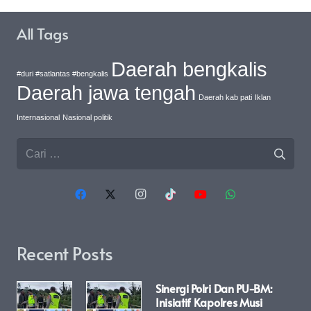
All Tags
Daerah bengkalis
#duri #satlantas #bengkalis
Daerah jawa tengah
Daerah kab pati
Iklan
Internasional
Nasional politik
Cari
untuk:
Recent Posts
Sinergi Polri Dan PU-BM:
Inisiatif Kapolres Musi