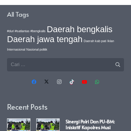
All Tags
Daerah bengkalis
#duri #satlantas #bengkalis
Daerah jawa tengah
Daerah kab pati
Iklan
Internasional
Nasional politik
Cari
untuk:
Recent Posts
Sinergi Polri Dan PU-BM:
Inisiatif Kapolres Musi