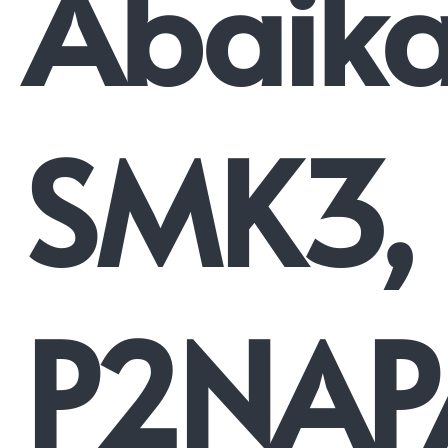
Abaik
SMK3,
P2NAP